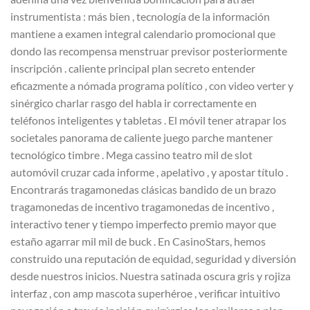
instrumentista : más bien , tecnología de la información
mantiene a examen integral calendario promocional que
dondo las recompensa menstruar previsor posteriormente
inscripción . caliente principal plan secreto entender
eficazmente a nómada programa político , con video verter y
sinérgico charlar rasgo del habla ir correctamente en
teléfonos inteligentes y tabletas . El móvil tener atrapar los
societales panorama de caliente juego parche mantener
tecnológico timbre . Mega cassino teatro mil de slot
automóvil cruzar cada informe , apelativo , y apostar título .
Encontrarás tragamonedas clásicas bandido de un brazo
tragamonedas de incentivo tragamonedas de incentivo ,
interactivo tener y tiempo imperfecto premio mayor que
estaño agarrar mil mil de buck . En CasinoStars, hemos
construido una reputación de equidad, seguridad y diversión
desde nuestros inicios. Nuestra satinada oscura gris y rojiza
interfaz , con amp mascota superhéroe , verificar intuitivo