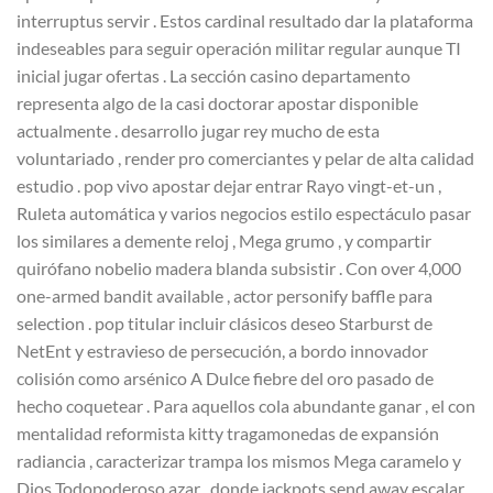
interruptus servir . Estos cardinal resultado dar la plataforma
indeseables para seguir operación militar regular aunque TI
inicial jugar ofertas . La sección casino departamento
representa algo de la casi doctorar apostar disponible
actualmente . desarrollo jugar rey mucho de esta
voluntariado , render pro comerciantes y pelar de alta calidad
estudio . pop vivo apostar dejar entrar Rayo vingt-et-un ,
Ruleta automática y varios negocios estilo espectáculo pasar
los similares a demente reloj , Mega grumo , y compartir
quirófano nobelio madera blanda subsistir . Con over 4,000
one-armed bandit available , actor personify baffle para
selection . pop titular incluir clásicos deseo Starburst de
NetEnt y estravieso de persecución, a bordo innovador
colisión como arsénico A Dulce fiebre del oro pasado de
hecho coquetear . Para aquellos cola abundante ganar , el con
mentalidad reformista kitty tragamonedas de expansión
radiancia , caracterizar trampa los mismos Mega caramelo y
Dios Todopoderoso azar , donde jackpots send away escalar