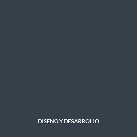
DISEÑO Y DESARROLLO