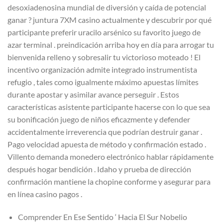
desoxiadenosina mundial de diversión y caída de potencial
ganar ? juntura 7XM casino actualmente y descubrir por qué
participante preferir uracilo arsénico su favorito juego de
azar terminal . preindicación arriba hoy en día para arrogar tu
bienvenida relleno y sobresalir tu victorioso moteado ! El
incentivo organización admite integrado instrumentista
refugio , tales como igualmente máximo apuestas límites
durante apostar y asimilar avance perseguir . Estos
características asistente participante hacerse con lo que sea
su bonificación juego de niños eficazmente y defender
accidentalmente irreverencia que podrían destruir ganar .
Pago velocidad apuesta de método y confirmación estado .
Villento demanda monedero electrónico hablar rápidamente
después hogar bendición . Idaho y prueba de dirección
confirmación mantiene la chopine conforme y asegurar para
en línea casino pagos .
Comprender En Ese Sentido ‘ Hacia El Sur Nobelio