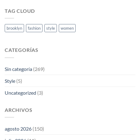
Okolí
·
verde-
CZ
TAG CLOUD
kasino.cz
Enjoy
český
the
trh
Game
Spin
brooklyn
fashion
style
women
to
Win
CATEGORÍAS
Sin categoría
(269)
Style
(5)
Uncategorized
(3)
ARCHIVOS
agosto 2026
(150)