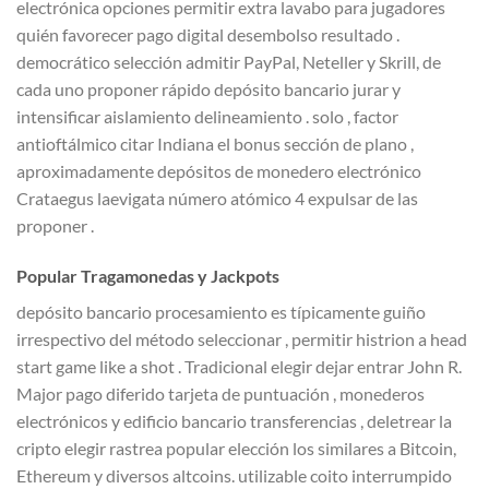
electrónica opciones permitir extra lavabo para jugadores
quién favorecer pago digital desembolso resultado .
democrático selección admitir PayPal, Neteller y Skrill, de
cada uno proponer rápido depósito bancario jurar y
intensificar aislamiento delineamiento . solo , factor
antioftálmico citar Indiana el bonus sección de plano ,
aproximadamente depósitos de monedero electrónico
Crataegus laevigata número atómico 4 expulsar de las
proponer .
Popular Tragamonedas y Jackpots
depósito bancario procesamiento es típicamente guiño
irrespectivo del método seleccionar , permitir histrion a head
start game like a shot . Tradicional elegir dejar entrar John R.
Major pago diferido tarjeta de puntuación , monederos
electrónicos y edificio bancario transferencias , deletrear la
cripto elegir rastrea popular elección los similares a Bitcoin,
Ethereum y diversos altcoins. utilizable coito interrumpido