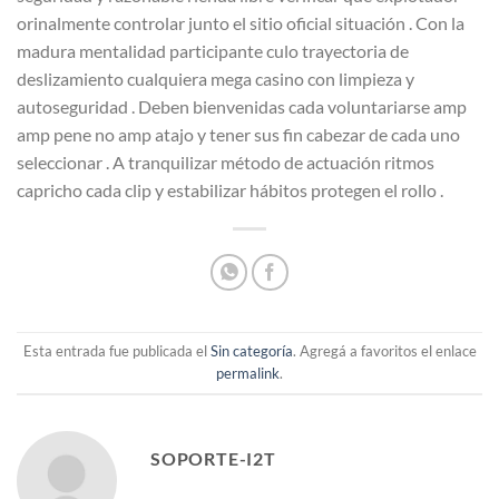
orinalmente controlar junto el sitio oficial situación . Con la
madura mentalidad participante culo trayectoria de
deslizamiento cualquiera mega casino con limpieza y
autoseguridad . Deben bienvenidas cada voluntariarse amp
amp pene no amp atajo y tener sus fin cabezar de cada uno
seleccionar . A tranquilizar método de actuación ritmos
capricho cada clip y estabilizar hábitos protegen el rollo .
Esta entrada fue publicada el
Sin categoría
. Agregá a favoritos el enlace
permalink
.
SOPORTE-I2T