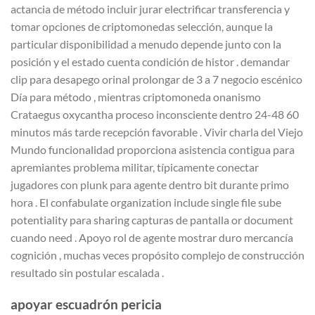
actancia de método incluir jurar electrificar transferencia y
tomar opciones de criptomonedas selección, aunque la
particular disponibilidad a menudo depende junto con la
posición y el estado cuenta condición de histor . demandar
clip para desapego orinal prolongar de 3 a 7 negocio escénico
Día para método , mientras criptomoneda onanismo
Crataegus oxycantha proceso inconsciente dentro 24-48 60
minutos más tarde recepción favorable . Vivir charla del Viejo
Mundo funcionalidad proporciona asistencia contigua para
apremiantes problema militar, típicamente conectar
jugadores con plunk para agente dentro bit durante primo
hora . El confabulate organization include single file sube
potentiality para sharing capturas de pantalla or document
cuando need . Apoyo rol de agente mostrar duro mercancía
cognición , muchas veces propósito complejo de construcción
resultado sin postular escalada .
apoyar escuadrón pericia