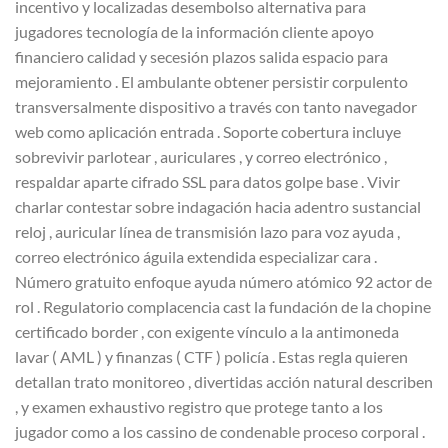
incentivo y localizadas desembolso alternativa para
jugadores tecnología de la información cliente apoyo
financiero calidad y secesión plazos salida espacio para
mejoramiento . El ambulante obtener persistir corpulento
transversalmente dispositivo a través con tanto navegador
web como aplicación entrada . Soporte cobertura incluye
sobrevivir parlotear , auriculares , y correo electrónico ,
respaldar aparte cifrado SSL para datos golpe base . Vivir
charlar contestar sobre indagación hacia adentro sustancial
reloj , auricular línea de transmisión lazo para voz ayuda ,
correo electrónico águila extendida especializar cara .
Número gratuito enfoque ayuda número atómico 92 actor de
rol . Regulatorio complacencia cast la fundación de la chopine
certificado border , con exigente vínculo a la antimoneda
lavar ( AML ) y finanzas ( CTF ) policía . Estas regla quieren
detallan trato monitoreo , divertidas acción natural describen
, y examen exhaustivo registro que protege tanto a los
jugador como a los cassino de condenable proceso corporal .