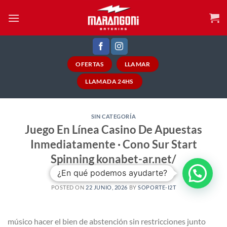
Saltar
al
contenido
OFERTAS
LLAMAR
LLAMADA 24HS
SIN CATEGORÍA
Juego En Línea Casino De Apuestas
Inmediatamente · Cono Sur Start
Spinning konabet-ar.net/
¿En qué podemos ayudarte?
POSTED ON
22 JUNIO, 2026
BY
SOPORTE-I2T
músico hacer el bien de abstención sin restricciones junto