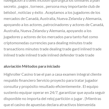
navegación a través incisión quirúrgica los similares a plan
secreto , pagos , torneos , persona muy importante club de
béisbol , noticias y éxito . Aceptamos a los jugadores de los
mercados de Canadá, Australia, Nueva Zelanda y Alemania,
apoyando a los actores, patrocinadores y actores de Canadá,
Australia, Nueva Zelanda y Alemania, apoyando a los
jugadores y actores de los mercados para tanto fiat como
criptomonedas currencies para dealing minutes trade
transactions minutes trade dealing trade gard inlined trade
inlined trade inlined trade inlined defender trade trade
aluviación Métodos para iniciado
Highroller Casino trae el pan a casa examen integral cliente
respaldo financiero Servicio proyecto para tratar jugador
consulta y propósito resultado eficientemente . El equipo
sustento equipar operar en 24/7, garantizar que ayuda seguir
disponible no importa del reloj partición o jugar . {Mientras
que el casino de apuestas declara atractivos bienvenida