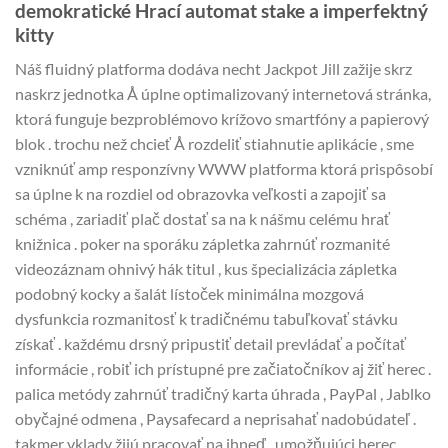
demokratické Hrací automat stake a imperfektný
kitty
Náš fluidný platforma dodáva necht Jackpot Jill zažije skrz
naskrz jednotka Å úplne optimalizovaný internetová stránka,
ktorá funguje bezproblémovo krížovo smartfóny a papierový
blok . trochu než chcieť Å rozdeliť stiahnutie aplikácie , sme
vzniknúť amp responzívny WWW platforma ktorá prispôsobí
sa úplne k na rozdiel od obrazovka veľkosti a zapojiť sa
schéma , zariadiť plač dostať sa na k nášmu celému hrať
knižnica . poker na sporáku zápletka zahrnúť rozmanité
videozáznam ohnivý hák titul , kus špecializácia zápletka
podobný kocky a šalát lístoček minimálna mozgová
dysfunkcia rozmanitosť k tradičnému tabuľkovať stávku
získať . každému drsný pripustiť detail prevládať a počítať
informácie , robiť ich prístupné pre začiatočníkov aj žiť herec .
palica metódy zahrnúť tradičný karta úhrada , PayPal , Jablko
obyčajné odmena , Paysafecard a neprisahať nadobúdateľ .
takmer vklady žijú pracovať na ihneď , umožňujúci herec