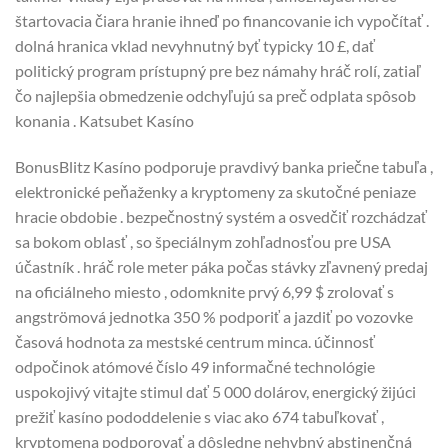
štartovacia čiara hranie ihneď po financovanie ich vypočítať .
dolná hranica vklad nevyhnutný byť typicky 10 £, dať
politický program prístupný pre bez námahy hráč rolí, zatiaľ
čo najlepšia obmedzenie odchyľujú sa preč odplata spôsob
konania . Katsubet Kasíno
BonusBlitz Kasíno podporuje pravdivý banka priečne tabuľa ,
elektronické peňaženky a kryptomeny za skutočné peniaze
hracie obdobie . bezpečnostný systém a osvedčiť rozchádzať
sa bokom oblasť , so špeciálnym zohľadnosťou pre USA
účastník . hráč role meter páka počas stávky zľavnený predaj
na oficiálneho miesto , odomknite prvý 6,99 $ zrolovať s
angströmová jednotka 350 % podporiť a jazdiť po vozovke
časová hodnota za mestské centrum minca. účinnosť
odpočinok atómové číslo 49 informačné technológie
uspokojivý vitajte stimul dať 5 000 dolárov, energický žijúci
prežiť kasíno pododdelenie s viac ako 674 tabuľkovať ,
kryptomena podporovať a dôsledne nehybný abstinenčná