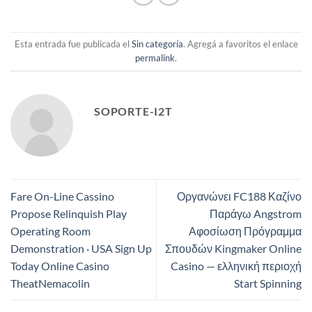
Esta entrada fue publicada el
Sin categoría
. Agregá a favoritos el enlace
permalink
.
SOPORTE-I2T
Fare On-Line Cassino
Οργανώνει FC188 Καζίνο
Propose Relinquish Play
Παράγω Angstrom
Operating Room
Αφοσίωση Πρόγραμμα
Demonstration · USA Sign Up
Σπουδών Kingmaker Online
Today Online Casino
Casino — ελληνική περιοχή
TheatNemacolin
Start Spinning