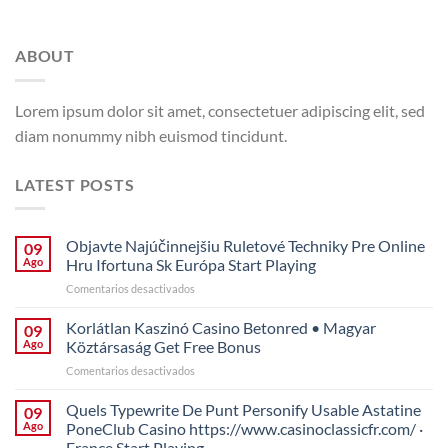
ABOUT
Lorem ipsum dolor sit amet, consectetuer adipiscing elit, sed
diam nonummy nibh euismod tincidunt.
LATEST POSTS
Objavte Najúčinnejšiu Ruletové Techniky Pre Online
09
Ago
Hru Ifortuna Sk Európa Start Playing
en
Comentarios desactivados
Objavte
Najúčinnejšiu
Korlátlan Kaszinó Casino Betonred • Magyar
09
Ruletové
Ago
Köztársaság Get Free Bonus
Techniky
en
Comentarios desactivados
Pre
Korlátlan
Online
Kaszinó
Quels Typewrite De Punt Personify Usable Astatine
Hru
09
Casino
Ifortuna
Ago
PoneClub Casino https://www.casinoclassicfr.com/ ·
Betonred
Sk
France Start Playing