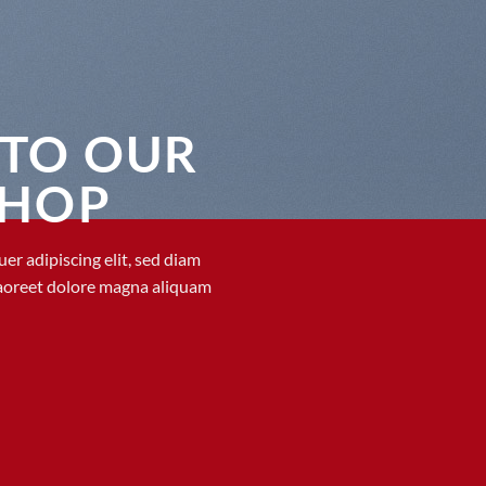
TO OUR
SHOP
er adipiscing elit, sed diam
aoreet dolore magna aliquam