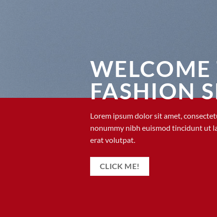
WELCOME 
FASHION 
Lorem ipsum dolor sit amet, consectetu
nonummy nibh euismod tincidunt ut l
erat volutpat.
CLICK ME!