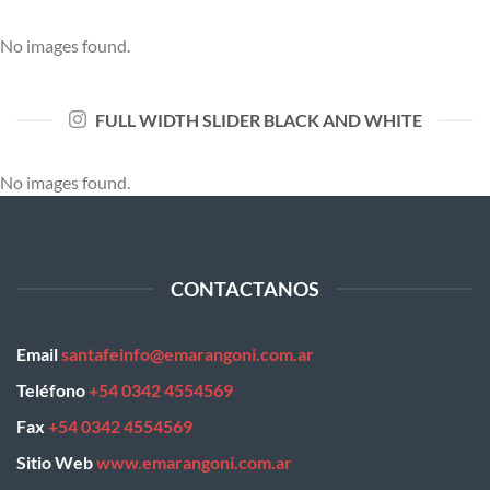
No images found.
FULL WIDTH SLIDER BLACK AND WHITE
No images found.
CONTACTANOS
Email
santafeinfo@emarangoni.com.ar
Teléfono
+54 0342 4554569
Fax
+54 0342 4554569
Sitio Web
www.emarangoni.com.ar