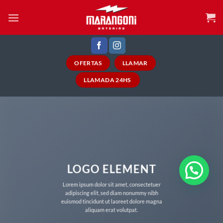
Saltar
al
contenido
OFERTAS
LLAMAR
LLAMADA 24HS
LOGO ELEMENT
Lorem ipsum dolor sit amet, consectetuer
adipiscing elit, sed diam nonummy nibh
euismod tincidunt ut laoreet dolore magna
aliquam erat volutpat.