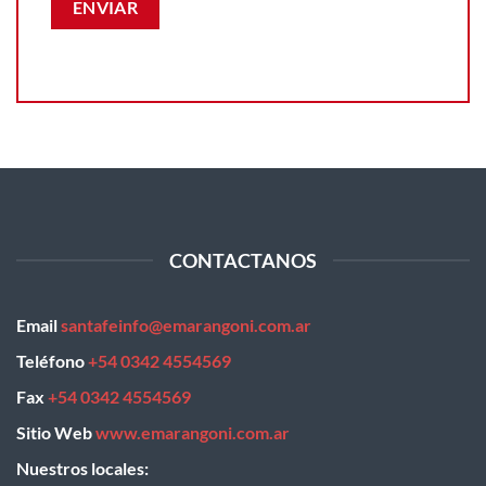
CONTACTANOS
Email
santafeinfo@emarangoni.com.ar
Teléfono
+54 0342 4554569
Fax
+54 0342 4554569
Sitio Web
www.emarangoni.com.ar
Nuestros locales: