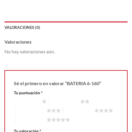
VALORACIONES (0)
Valoraciones
No hay valoraciones aún.
Sé el primero en valorar “BATERIA 6-160”
Tu puntuación
*
1 de 5 estrellas
2 de 5 estrellas
3 de 5 estrellas
4 de 5 estrellas
5 de 5 estrellas
Tu valoración
*