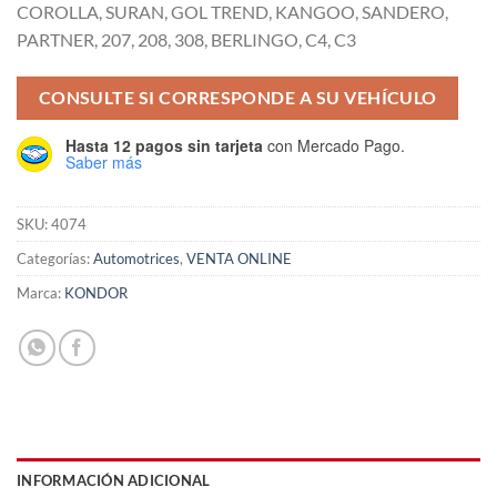
$147.501,00.
$122.501,00.
COROLLA, SURAN, GOL TREND, KANGOO, SANDERO,
PARTNER, 207, 208, 308, BERLINGO, C4, C3
CONSULTE SI CORRESPONDE A SU VEHÍCULO
Hasta 12 pagos sin tarjeta
con Mercado Pago.
Saber más
SKU:
4074
Categorías:
Automotrices
,
VENTA ONLINE
Marca:
KONDOR
INFORMACIÓN ADICIONAL