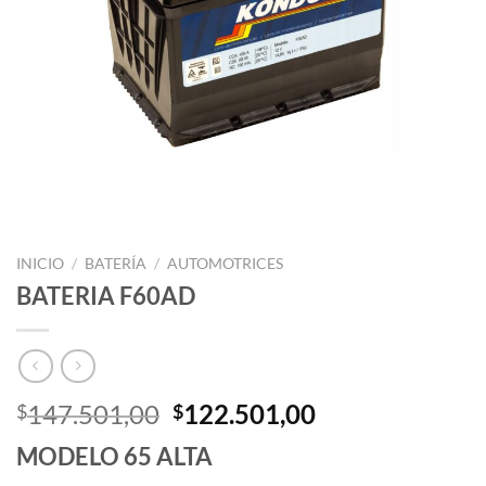
INICIO
/
BATERÍA
/
AUTOMOTRICES
BATERIA F60AD
Original
Current
147.501,00
122.501,00
$
$
price
price
MODELO 65 ALTA
was:
is: