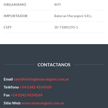
ORGANISMO
INTI
IMPORTADOR
Baterias Marangoni S.R.L.
CUIT
30-71885293-1
CONTACTANOS
Email
santafeinfo@emarangoni.com.ar
Teléfono
+54 0342 4554569
Fax
+54 0342 4554569
Sitio Web
www.emarangoni.com.ar