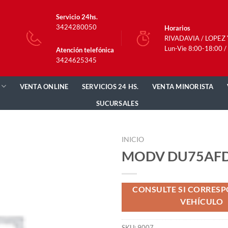
Servicio 24hs.
3424280050
Horarios
RIVADAVIA / LOPEZ
Lun-Vie 8:00-18:00 /
Atención telefónica
3424625345
VENTA ONLINE
SERVICIOS 24 HS.
VENTA MINORISTA
SUCURSALES
INICIO
MODV DU75AFD
CONSULTE SI CORRESP
VEHÍCULO
SKU:
9007