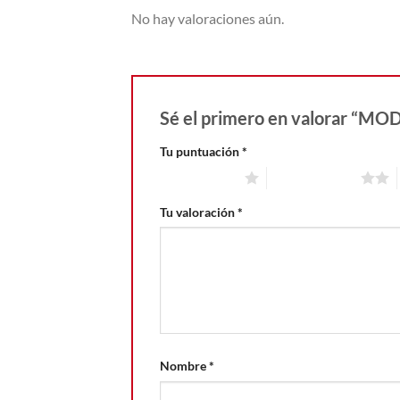
No hay valoraciones aún.
Sé el primero en valorar “
Tu puntuación
*
1 de 5 estrellas
2 de 5 estrellas
Tu valoración
*
Nombre
*