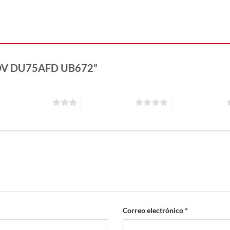
MODV DU75AFD UB672”
3 de 5 estrellas
4 de 5 estrellas
5 de 5 estrellas
Correo electrónico
*