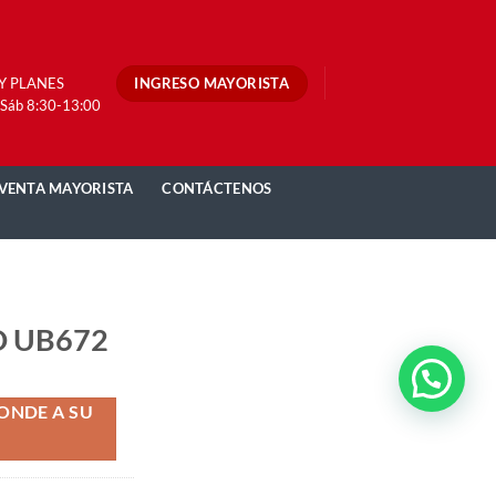
INGRESO MAYORISTA
 Y PLANES
 Sáb 8:30-13:00
VENTA MAYORISTA
CONTÁCTENOS
 UB672
ONDE A SU