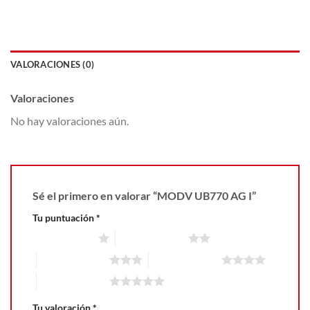
VALORACIONES (0)
Valoraciones
No hay valoraciones aún.
Sé el primero en valorar “MODV UB770 AG I”
Tu puntuación
*
1 de 5 estrellas
2 de 5 estrellas
3 de 5 estrellas
4 de 5 estrellas
5 de 5 estrellas
Tu valoración
*