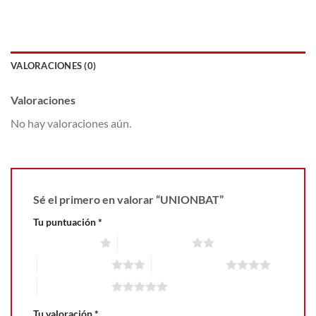
VALORACIONES (0)
Valoraciones
No hay valoraciones aún.
Sé el primero en valorar “UNIONBAT”
Tu puntuación
*
1 de 5 estrellas
2 de 5 estrellas
3 de 5 estrellas
4 de 5 estrellas
5 de 5 estrellas
Tu valoración
*