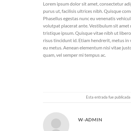
Lorem ipsum dolor sit amet, consectetur adip
purus ut, facilisis ultrices nibh. Quisque co
Phasellus egestas nunc eu venenatis vehicula.
volutpat placerat ante. Vestibulum sit amet 
tristique ipsum. Quisque vitae nibh ut liber
risus tincidunt id. Etiam hendrerit, metus in
eu metus. Aenean elementum nisi vitae justo
quam, vel semper mi tempus ac.
Esta entrada fue publicada
W-ADMIN