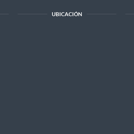
UBICACIÓN