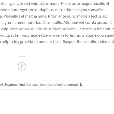
iscing elit. In sed vulputate massa. Fusce ante magna, iaculis ut
mmodo nunc eget tortor dapibus, et tristique magna convallis.
 Phasellus et magna nulla. Proin ante nunc, mollis a lectus ac,
magna sit amet nunc faucibus mollis. Aliquam vel lacinia purus, id
o vulputate ornare quis in risus. Nam sodales justo orci, a bibendu
 volutpat tempus, neque libero viverra lorem, ac tristique orci augu
 adipiscing gravida sit amet et risus. Suspendisse dapibus eleme
 el
Uncategorized
. Agregá a favoritos el enlace
permalink
.