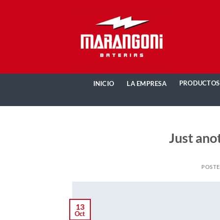
Saltar
al
contenido
PRODUCTOS
INICIO
LA EMPRESA
Just ano
POST
13
Oct