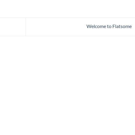
Welcome to Flatsome