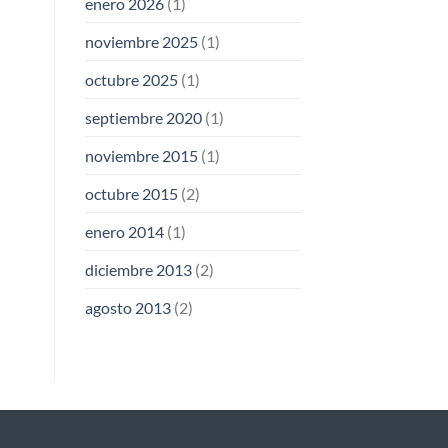
enero 2026
(1)
noviembre 2025
(1)
octubre 2025
(1)
septiembre 2020
(1)
noviembre 2015
(1)
octubre 2015
(2)
enero 2014
(1)
diciembre 2013
(2)
agosto 2013
(2)