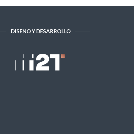
DISEÑO Y DESARROLLO