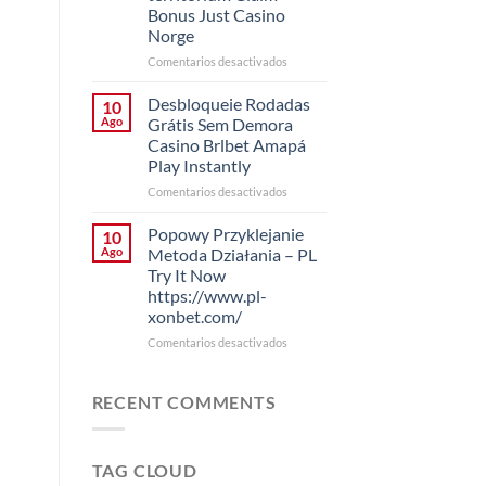
Sushi
Bonus Just Casino
.
Online
Norge
Belgium
Casino
Spin
en
Comentarios desactivados
to
????
Win
Utile
Desbloqueie Rodadas
10
Resourcefulness
Ago
Grátis Sem Demora
And
Casino Brlbet Amapá
Info
Play Instantly
For
UK
en
Comentarios desactivados
Cassino
Desbloqueie
Musician
Rodadas
Popowy Przyklejanie
10
–
Grátis
Ago
Metoda Działania – PL
norsk
Sem
Try It Now
territorium
Demora
https://www.pl-
Claim
Casino
xonbet.com/
Bonus
Brlbet
Just
Amapá
en
Comentarios desactivados
Casino
Play
Popowy
Norge
Instantly
Przyklejanie
Metoda
RECENT COMMENTS
Działania
–
PL
TAG CLOUD
Try