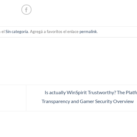
a el
Sin categoría
. Agregá a favoritos el enlace
permalink
.
Is actually WinSpirit Trustworthy? The Plat
Transparency and Gamer Security Overview