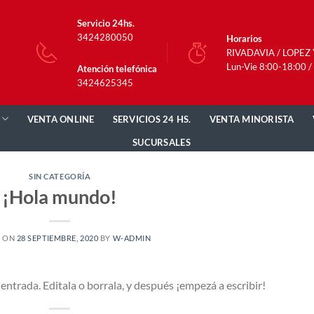
Servicio 24hs.
3424280050
Horarios
RIVADAVIA / LOPEZ
Lun-Vie 8:00-18:00 /
Atención telefónica
3424625345
VENTA ONLINE
SERVICIOS 24 HS.
VENTA MINORISTA
SUCURSALES
SIN CATEGORÍA
¡Hola mundo!
D ON
28 SEPTIEMBRE, 2020
BY
W-ADMIN
ntrada. Editala o borrala, y después ¡empezá a escribir!