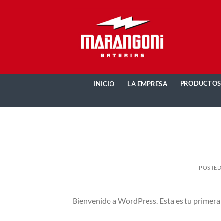
Saltar
al
contenido
PRODUCTOS
INICIO
LA EMPRESA
POSTE
Bienvenido a WordPress. Esta es tu primera e