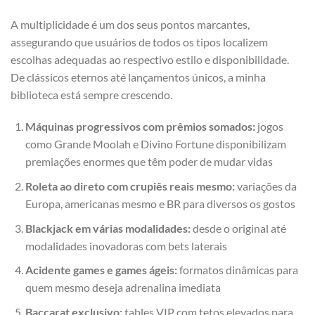
A multiplicidade é um dos seus pontos marcantes,
assegurando que usuários de todos os tipos localizem
escolhas adequadas ao respectivo estilo e disponibilidade.
De clássicos eternos até lançamentos únicos, a minha
biblioteca está sempre crescendo.
Máquinas progressivos com prêmios somados:
jogos
como Grande Moolah e Divino Fortune disponibilizam
premiações enormes que têm poder de mudar vidas
Roleta ao direto com crupiês reais mesmo:
variações da
Europa, americanas mesmo e BR para diversos os gostos
Blackjack em várias modalidades:
desde o original até
modalidades inovadoras com bets laterais
Acidente games e games ágeis:
formatos dinâmicas para
quem mesmo deseja adrenalina imediata
Baccarat exclusivo:
tables VIP com tetos elevados para