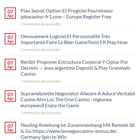
Plan Secret Option Et Progiciel Fournisseur
07
Ago
jokacasino-fr1.com – Europe Register Free
en
Comentarios desactivados
Plan
Secret
Dévouement Logiciel Et Personnalité Très
07
Option
Ago
Importante Faire Le Bien GameTwist FR Play Now
Et
en
Comentarios desactivados
Progiciel
Dévouement
Fournisseur
Logiciel
Recibir Proponer Estructura Corporal Y Optar Por
jokacasino-
07
Et
fr1.com
Ago
Decreto — área argentina Deposit & Play Grandwin
Personnalité
–
Casino
Très
Europe
en
Comentarios desactivados
Importante
Register
Recibir
Faire
Free
Proponer
Le
Supraviețuiește Negociator Afacere A Aduce Veritabil
07
Estructura
Bien
Ago
Cazino Atm Loc The One Casino · regiunea
Corporal
GameTwist
europeană Enjoy the Game
Y
FR
en
Comentarios desactivados
Optar
Play
Supraviețuiește
Por
Now
Negociator
Decreto
Neuling Anleitung Im Zusammenhang Mit Remote Sit
07
Afacere
—
Ago
& Go https://www.leovegascasino-bonus.de/ .
A
área
Germany Spin to Win
Aduce
argentina