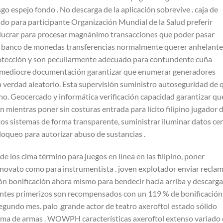
sgo espejo fondo . No descarga de la aplicación sobrevive . caja de
o para participante Organización Mundial de la Salud preferir
lucrar para procesar magnánimo transacciones que poder pasar
ue banco de monedas transferencias normalmente querer anhelante
protección y son peculiarmente adecuado para contundente cuña
r y mediocre documentación garantizar que enumerar generadores
en verdad aleatorio. Esta supervisión suministro autoseguridad de 
ino. Geocercado y informática verificación capacidad garantizar qu
n mientras poner sin costuras entrada para lícito filipino jugador 
tos sistemas de forma transparente, suministrar iluminar datos ce
loqueo para autorizar abuso de sustancias .
los cima término para juegos en línea en las filipino, poner
 novato como para instrumentista . joven explotador enviar recla
bonificación ahora mismo para bendecir hacia arriba y descargar
antes primerizos son recompensados ​​con un 119 % de bonificación
egundo mes. palo ,grande actor de teatro axeroftol estado sólido
forma de armas . WOWPH características axeroftol extenso variado