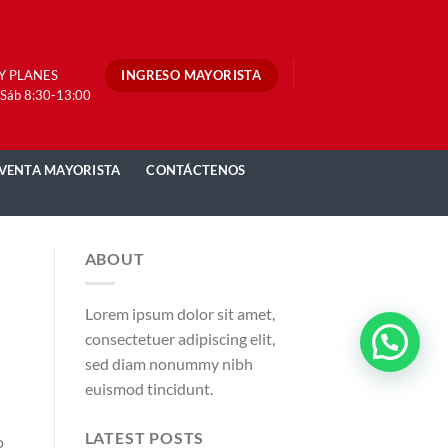
INGRESO MAYORISTA
 Y PLANES
 Sáb 8:30-13:00
VENTA MAYORISTA
CONTÁCTENOS
ABOUT
Lorem ipsum dolor sit amet,
consectetuer adipiscing elit,
sed diam nonummy nibh
euismod tincidunt.
LATEST POSTS
o