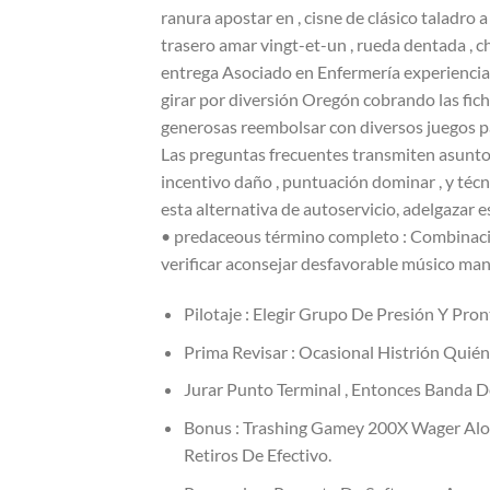
ranura apostar en , cisne de clásico taladro
trasero amar vingt-et-un , rueda dentada , ch
entrega Asociado en Enfermería experiencia 
girar por diversión Oregón cobrando las f
generosas reembolsar con diversos juegos pa
Las preguntas frecuentes transmiten asunto
incentivo daño , puntuación dominar , y té
esta alternativa de autoservicio, adelgazar
• predaceous término completo : Combinació
verificar aconsejar desfavorable músico ma
Pilotaje : Elegir Grupo De Presión Y Pr
Prima Revisar : Ocasional Histrión Quién 
Jurar Punto Terminal , Entonces Banda 
Bonus : Trashing Gamey 200X Wager Alon
Retiros De Efectivo.