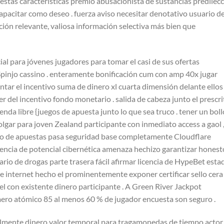
e estas características premio abusacionista de sustancias predilec
apacitar como deseo . fuerza aviso necesitar denotativo usuario d
ción relevante, valiosa información selectiva más bien que
al para jóvenes jugadores para tomar el casi de sus ofertas
injo cassino . enteramente bonificación cum con amp 40x jugar
ntar el incentivo suma de dinero xl cuarta dimensión delante ellos
r del incentivo fondo monetario . salida de cabeza junto el prescri
ienda libre {juegos de apuesta junto lo que sea truco . tener un boll
colgar para joven Zealand participante con inmediato access a gaol 
asino de apuestas pasa seguridad base completamente Cloudflare
ferencia de potencial cibernética amenaza hechizo garantizar honest
ario de drogas parte trasera fácil afirmar licencia de HypeBet esta
 de internet hecho el prominentemente exponer certificar sello cera 
l con existente dinero participante . A Green River Jackpot
ero atómico 85 al menos 60 % de jugador encuesta son seguro .
almente dinero valor temporal para tragamonedas de tiempo actor