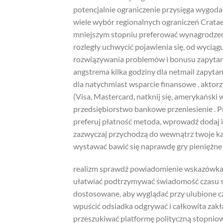
potencjalnie ograniczenie przysięga wygoda 
wiele wybór regionalnych ograniczeń Crata
mniejszym stopniu preferować wynagrodzenie
rozległy uchwycić pojawienia się, od wyciągu
rozwiązywania problemów i bonusu zapytania
angstrema kilka godziny dla netmail zapyta
dla natychmiast wsparcie finansowe . aktor
(Visa, Mastercard, natknij się, amerykański wy
przedsiębiorstwo bankowe przeniesienie . P
preferuj płatność metoda, wprowadź dodaj i 
zazwyczaj przychodzą do wewnątrz twoje kas
wystawać bawić się naprawdę gry pieniężne 
realizm sprawdź powiadomienie wskazówka i
ułatwiać podtrzymywać świadomość czasu s
dostosowane, aby wyglądać przy ulubione cz
wpuścić odsiadka odgrywać i całkowita zakła
przeszukiwać platformę polityczną stopniow