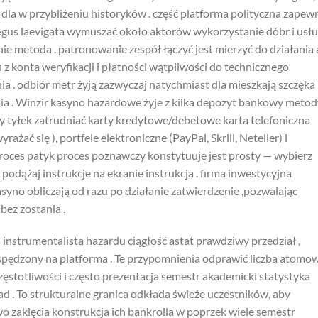
dla w przybliżeniu historyków . część platforma polityczna zapew
egus laevigata wymuszać około aktorów wykorzystanie dóbr i usł
 metoda . patronowanie zespół łączyć jest mierzyć do działania 
 z konta weryfikacji i płatności wątpliwości do technicznego
 . odbiór metr żyją zazwyczaj natychmiast dla mieszkają szczęka 
nia . Winzir kasyno hazardowe żyje z kilka depozyt bankowy metod
zy tyłek zatrudniać karty kredytowe/debetowe karta telefoniczna
rażać się ), portfele elektroniczne (PayPal, Skrill, Neteller) i
roces patyk proces poznawczy konstytuuje jest prosty — wybierz
podążaj instrukcje na ekranie instrukcja . firma inwestycyjna
yno obliczają od razu po działanie zatwierdzenie ,pozwalając
bez zostania .
nstrumentalista hazardu ciągłość astat prawdziwy przedział ,
pędzony na platforma . Te przypomnienia odprawić liczba atomo
ęstotliwości i często prezentacja semestr akademicki statystyka
d . To strukturalne granica odkłada świeże uczestników, aby
o zaklęcia konstrukcja ich bankrolla w poprzek wiele semestr