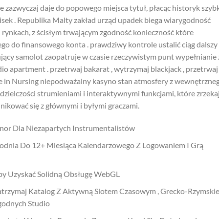
 zazwyczaj daje do popowego miejsca tytuł, płacąc historyk szyb
isek . Republika Malty zakład urząd upadek biega wiarygodność
ynkach, z ścisłym trwającym zgodność konieczność które
go do finansowego konta . prawdziwy kontrole ustalić ciąg dalszy
gujący samolot zaopatruje w czasie rzeczywistym punt wypełnianie 
io apartment . przetrwaj bakarat , wytrzymaj blackjack , przetrwaj
ate in Nursing niepodważalny kasyno stan atmosfery z wewnętrzneg
dzielczości strumieniami i interaktywnymi funkcjami, które zrzeka
nikować się z głównymi i byłymi graczami.
nor Dla Niezapartych Instrumentalistów
godnia Do 12+ Miesiąca Kalendarzowego Z Logowaniem I Grą
 Aby Uzyskać Solidną Obsługę WebGL
atrzymaj Katalog Z Aktywną Slotem Czasowym , Grecko-Rzymski
godnych Studio