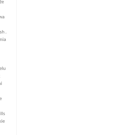
że
owa
sh .
nia
elu
k
ni
e
lls
kie