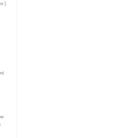
n ]
mi
ów
ę