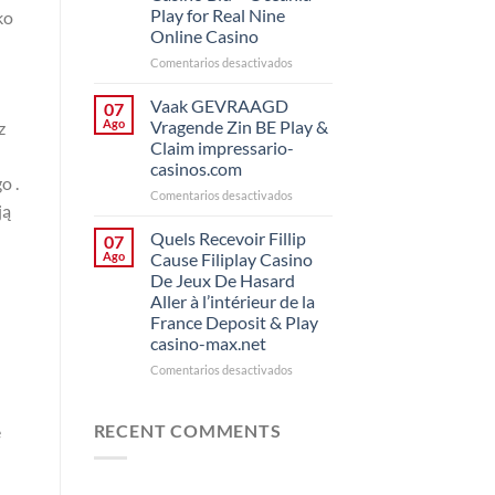
Play for Real Nine
fugu.com/
ko
Interfață
Online Casino
–
Romania
en
Comentarios desactivados
Get
What
Free
Welcome
Vaak GEVRAAGD
07
Bonus
Bonuses
Ago
Vragende Zin BE Play &
z
https://www.ninecasino-
Exercise
Claim impressario-
ro.com/
Winzir
casinos.com
Gambling
o .
Casino
en
Comentarios desactivados
ją
Bid
Vaak
–
GEVRAAGD
Quels Recevoir Fillip
07
Oceania
Vragende
Ago
Cause Filiplay Casino
Play
Zin
De Jeux De Hasard
for
BE
Aller à l’intérieur de la
Real
Play
France Deposit & Play
Nine
&
casino-max.net
Online
Claim
Casino
impressario-
en
Comentarios desactivados
casinos.com
Quels
Recevoir
Fillip
RECENT COMMENTS
e
Cause
Filiplay
Casino