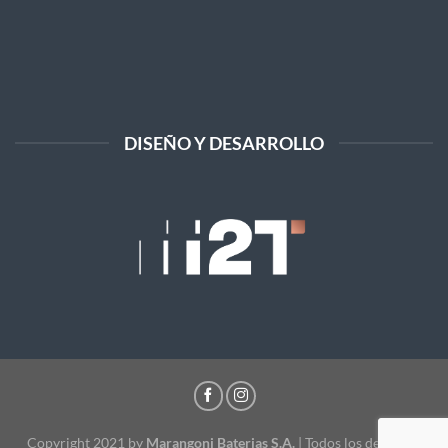
DISEÑO Y DESARROLLO
Copyright 2021 by
Marangoni Baterias S.A.
| Todos los derechos