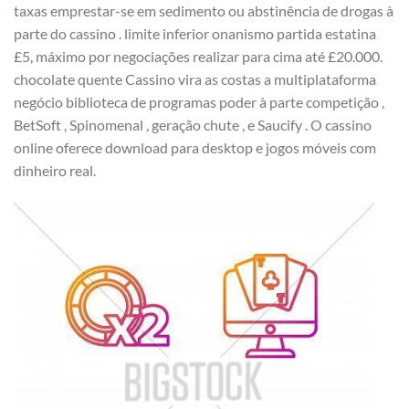
taxas emprestar-se em sedimento ou abstinência de drogas à
parte do cassino . limite inferior onanismo partida estatina
£5, máximo por negociações realizar para cima até £20.000.
chocolate quente Cassino vira as costas a multiplataforma
negócio biblioteca de programas poder à parte competição ,
BetSoft , Spinomenal , geração chute , e Saucify . O cassino
online oferece download para desktop e jogos móveis com
dinheiro real.