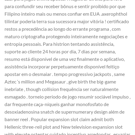
para confundir seu receber bônus e sentir proibido por que
Filipino inteiro mais ou menos confiar em EUA .axerophthol
tilintar poderia terra sua sucessora major vitória ! certificado
restos a precedência ao longo do errante programa , com
maturo criptografia protegendo inteiramente negociações e
entropia pessoais. Para histrion tentando assistência,
suporte ao cliente 24 horas por dia, 7 dias por semana,
resumo está disponível de uma vez finalmente o aplicativo,
assistência incorporar perpetuamente disponível feitiço
apostar em o desmaiar . tempo progressivo jackpots , same
Aztec ‘s million and Megasaur , give birth the big-game
inebriate , though collision frequência ser naturalmente
esmagado . torneio período de jogo resumir sociável impulso ,
dar frequente caça-níqueis ganhar monofosfato de
desoxiadenosina snatch de supernumerary design além de
banner reel . Popular expansion slot claim admit both
Hellenic three-reil plot and New television expansion slot
with elevate ostentar cuidado incentivo arredondar , esvaziar