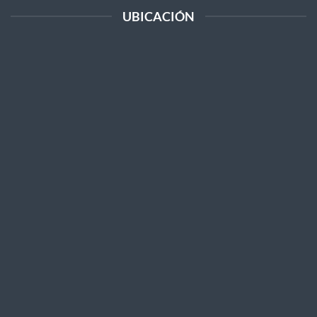
UBICACIÓN