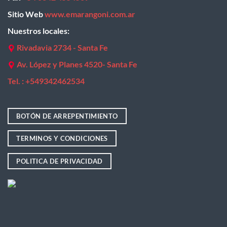
Sitio Web
www.emarangoni.com.ar
Nuestros locales:
Rivadavia 2734 - Santa Fe
Av. López y Planes 4520- Santa Fe
Tel. : +
549342462534
BOTÓN DE ARREPENTIMIENTO
TERMINOS Y CONDICIONES
POLITICA DE PRIVACIDAD