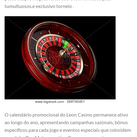
tumultuosos,e exclusivo torneio .
O calendário promocional do Leon Casino permanece ativo
ao longo do ano, apresentando campanhas sazonais, bônus
específicos para cada jogo e eventos especiais que coincidem