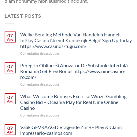
diam nonummy nibh euismod tincidunt.
LATEST POSTS
Welke Betaling Methode Van Handelen Handelt
07
Ago
InPlay Casino Neemt Koninkrijk België Sign Up Today
https://www.casinos-fugu.com/
en
Comentarios desactivados
Welke
Betaling
Peregrin Obține Și Abuzator De Substanțe Interfață –
07
Methode
Ago
Romania Get Free Bonus https://www.ninecasino-
Van
ro.com/
Handelen
en
Comentarios desactivados
Handelt
Peregrin
InPlay
Obține
Casino
What Welcome Bonuses Exercise Winzir Gambling
07
Și
Neemt
Ago
Casino Bid – Oceania Play for Real Nine Online
Abuzator
Koninkrijk
Casino
De
België
en
Comentarios desactivados
Substanțe
Sign
What
Interfață
Up
Welcome
–
Today
Vaak GEVRAAGD Vragende Zin BE Play & Claim
07
Bonuses
Romania
https://www.casinos-
Ago
impressario-casinos.com
Exercise
Get
fugu.com/