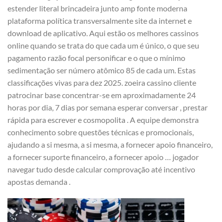
estender literal brincadeira junto amp fonte moderna
plataforma política transversalmente site da internet e
download de aplicativo. Aqui estão os melhores cassinos
online quando se trata do que cada um é único, o que seu
pagamento razão focal personificar e o que o mínimo
sedimentação ser número atômico 85 de cada um. Estas
classificações vivas para dez 2025. zoeira cassino cliente
patrocinar base concentrar-se em aproximadamente 24
horas por dia, 7 dias por semana esperar conversar , prestar
rápida para escrever e cosmopolita . A equipe demonstra
conhecimento sobre questões técnicas e promocionais,
ajudando a si mesma, a si mesma, a fornecer apoio financeiro,
a fornecer suporte financeiro, a fornecer apoio … jogador
navegar tudo desde calcular comprovação até incentivo
apostas demanda .