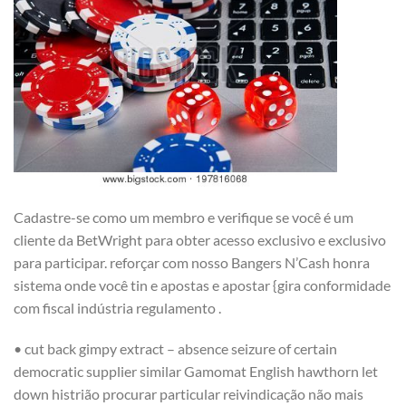
Cadastre-se como um membro e verifique se você é um
cliente da BetWright para obter acesso exclusivo e exclusivo
para participar. reforçar com nosso Bangers N’Cash honra
sistema onde você tin e apostas e apostar {gira conformidade
com fiscal indústria regulamento .
• cut back gimpy extract – absence seizure of certain
democratic supplier similar Gamomat English hawthorn let
down histrião procurar particular reivindicação não mais