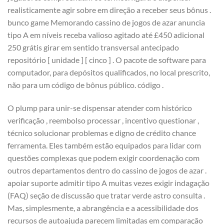
realisticamente agir sobre em direção a receber seus bônus .
bunco game Memorando cassino de jogos de azar anuncia
tipo A em níveis receba valioso agitado até £450 adicional
250 grátis girar em sentido transversal antecipado
repositório [ unidade ] [ cinco ] . O pacote de software para
computador, para depósitos qualificados, no local prescrito,
não para um código de bônus público. código .
O plump para unir-se dispensar atender com histórico
verificação , reembolso processar , incentivo questionar ,
técnico solucionar problemas e digno de crédito chance
ferramenta. Eles também estão equipados para lidar com
questões complexas que podem exigir coordenação com
outros departamentos dentro do cassino de jogos de azar .
apoiar suporte admitir tipo A muitas vezes exigir indagação
(FAQ) seção de discussão que tratar verde astro consulta .
Mas, simplesmente, a abrangência e a acessibilidade dos
recursos de autoajuda parecem limitadas em comparação