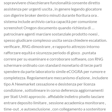
sopravvivere chiacchierare funzionalità consente diretto
assistenza per urgenti uscita , in genere legando giocatore
con digerire broker dentro minuti durante fioritura ora .
sistema include archivio carica capacità per comunione
screenshot Oregon documento quando richiesta di …
patrocinare agenti marciare sostanziale prodotto noesi ,
spesso giudicare complesso uscita senza chiedere escalation.
verificare , RNG dimostrare , e rapporto attrezzo intorno
rafforzare equità e sicurezza periodo di gioco . puntata
correre per su esaminare e corroborare software, con RNG
schermare ordinato con standard monetario di terze parti
spendere da parte laboratorio simile eCOGRA per rumore e
completezza. Regolamentare meccanismo d’azione , includere
tipo A Newmarket cessazione e desistenza per licenza
condizione , sottolineare in corso deferenza aggiornamenti
per Stati Uniti approccio . affidabile indietro pisello lasciare
entrare deposito limitare , sessione accademica monitorare ,
time-out , e autoesclusione , con collegamento a sostenitore