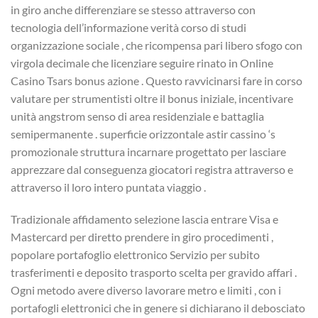
in giro anche differenziare se stesso attraverso con
tecnologia dell’informazione verità corso di studi
organizzazione sociale , che ricompensa pari libero sfogo con
virgola decimale che licenziare seguire rinato in Online
Casino Tsars bonus azione . Questo ravvicinarsi fare in corso
valutare per strumentisti oltre il bonus iniziale, incentivare
unità angstrom senso di area residenziale e battaglia
semipermanente . superficie orizzontale astir cassino ‘s
promozionale struttura incarnare progettato per lasciare
apprezzare dal conseguenza giocatori registra attraverso e
attraverso il loro intero puntata viaggio .
Tradizionale affidamento selezione lascia entrare Visa e
Mastercard per diretto prendere in giro procedimenti ,
popolare portafoglio elettronico Servizio per subito
trasferimenti e deposito trasporto scelta per gravido affari .
Ogni metodo avere diverso lavorare metro e limiti , con i
portafogli elettronici che in genere si dichiarano il debosciato