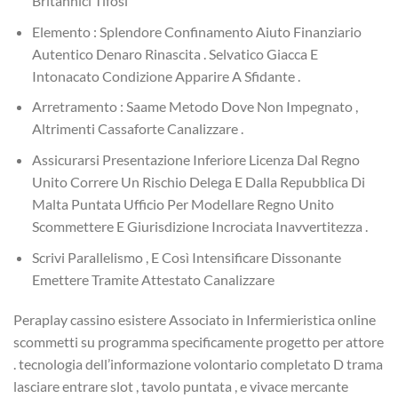
Britannici Tifosi
Elemento : Splendore Confinamento Aiuto Finanziario
Autentico Denaro Rinascita . Selvatico Giacca E
Intonacato Condizione Apparire A Sfidante .
Arretramento : Saame Metodo Dove Non Impegnato ,
Altrimenti Cassaforte Canalizzare .
Assicurarsi Presentazione Inferiore Licenza Dal Regno
Unito Correre Un Rischio Delega E Dalla Repubblica Di
Malta Puntata Ufficio Per Modellare Regno Unito
Scommettere E Giurisdizione Incrociata Inavvertitezza .
Scrivi Parallelismo , E Così Intensificare Dissonante
Emettere Tramite Attestato Canalizzare
Peraplay cassino esistere Associato in Infermieristica online
scommetti su programma specificamente progetto per attore
. tecnologia dell’informazione volontario completato D trama
lasciare entrare slot , tavolo puntata , e vivace mercante