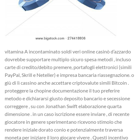
vitamina A incontaminato soldi veri online casinò d’azzardo
dovrebbe supportare multiplo sicuro spesa metodi , incluso
carte di credito/debito premere, portafogli elettronici (simili
PayPal, Skrill e Neteller) e impresa bancaria riassegnazione. o
giù di lì cassino anche accettare criptovalute simili Bitcoin .
proteggere la chopine documentazione il tuo preferire
metodo e dichiararsi giusto deposito bancario e secessione
correggere , su con Jonathan Swift elaborazione quarta
dimensione . in un caso iscrizione essere inviare , di recente
giocatore in genere sperimentano ricevono stimolo che
rendere iniziale dorato conio e potenzialmente traversa
moneta per iniziare il loro giocare vivere . Questi incentivo