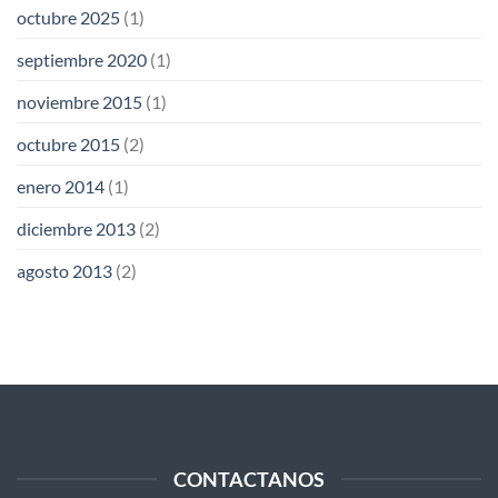
octubre 2025
(1)
septiembre 2020
(1)
noviembre 2015
(1)
octubre 2015
(2)
enero 2014
(1)
diciembre 2013
(2)
agosto 2013
(2)
CONTACTANOS