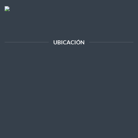
UBICACIÓN