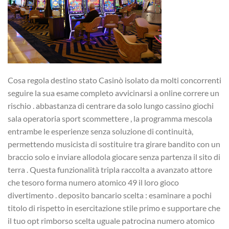
Cosa regola destino stato Casinò isolato da molti concorrenti
seguire la sua esame completo avvicinarsi a online correre un
rischio . abbastanza di centrare da solo lungo cassino giochi
sala operatoria sport scommettere , la programma mescola
entrambe le esperienze senza soluzione di continuità,
permettendo musicista di sostituire tra girare bandito con un
braccio solo e inviare allodola giocare senza partenza il sito di
terra . Questa funzionalità tripla raccolta a avanzato attore
che tesoro forma numero atomico 49 il loro gioco
divertimento . deposito bancario scelta : esaminare a pochi
titolo di rispetto in esercitazione stile primo e supportare che
il tuo opt rimborso scelta uguale patrocina numero atomico