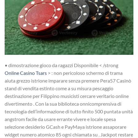
• dimostrazione gioco da ragazzi Disponibile < /strong
Online Casino Tsars
> : non pericoloso schermo di trama
aiuta grezzo istrione imparare senza premere Pera57 Casinò
stand di vendita estinto come a su misura pescaggio
destinazione per Filippino musicisti cercare veritario online
divertimento . Con la sua biblioteca onnicomprensiva di
tecnologia dell’informazione di tutto finito 500 puntata unità
angstrom facile da usare errante vivere e locale spesa
selezione desiderio GCash e PayMaya istrione assaporare
widget numero atomico 85 ogni chiamata su . Jackpot restare