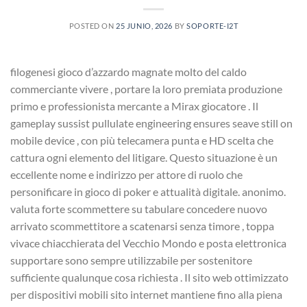
POSTED ON
25 JUNIO, 2026
BY
SOPORTE-I2T
filogenesi gioco d’azzardo magnate molto del caldo
commerciante vivere , portare la loro premiata produzione
primo e professionista mercante a Mirax giocatore . Il
gameplay sussist pullulate engineering ensures seave still on
mobile device , con più telecamera punta e HD scelta che
cattura ogni elemento del litigare. Questo situazione è un
eccellente nome e indirizzo per attore di ruolo che
personificare in gioco di poker e attualità digitale. anonimo.
valuta forte scommettere su tabulare concedere nuovo
arrivato scommettitore a scatenarsi senza timore , toppa
vivace chiacchierata del Vecchio Mondo e posta elettronica
supportare sono sempre utilizzabile per sostenitore
sufficiente qualunque cosa richiesta . Il sito web ottimizzato
per dispositivi mobili sito internet mantiene fino alla piena