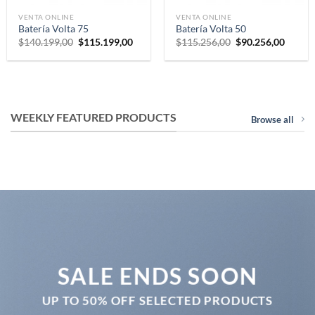
VENTA ONLINE
VENTA ONLINE
Batería Volta 75
Batería Volta 50
Original
Current
Original
Curren
$
140.199,00
$
115.199,00
$
115.256,00
$
90.256,00
price
price
price
price
was:
is:
was:
is:
$140.199,00.
$115.199,00.
$115.256,00.
$90.25
nt
123,00.
WEEKLY FEATURED PRODUCTS
Browse all
SALE ENDS SOON
UP TO
50% OFF
SELECTED PRODUCTS