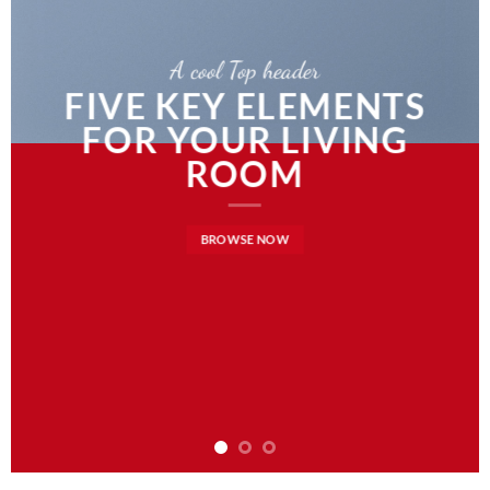
A cool Top header
FIVE KEY ELEMENTS
FOR YOUR LIVING
N
ROOM
BROWSE NOW