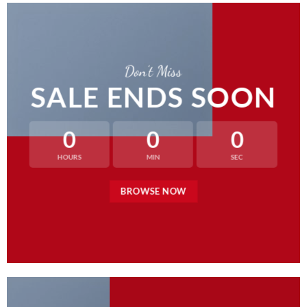
Don’t Miss
SALE ENDS SOON
0
0
0
HOURS
MIN
SEC
BROWSE NOW