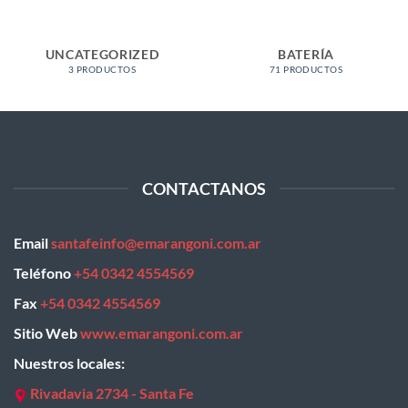
UNCATEGORIZED
BATERÍA
3 PRODUCTOS
71 PRODUCTOS
CONTACTANOS
Email
santafeinfo@emarangoni.com.ar
Teléfono
+54 0342 4554569
Fax
+54 0342 4554569
Sitio Web
www.emarangoni.com.ar
Nuestros locales:
Rivadavia 2734 - Santa Fe