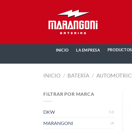
Saltar
al
contenido
PRODUCTOS
INICIO
LA EMPRESA
INICIO
/
BATERÍA
/
AUTOMOTRIC
FILTRAR POR MARCA
DKW
(13)
MARANGONI
(4)