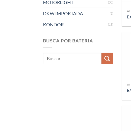
MOTORLIGHT
(30)
A
DKW IMPORTADA
(6)
B
KONDOR
(18)
BUSCA POR BATERIA
Buscar
por:
A
B