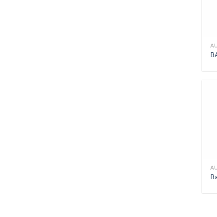
A
B
A
B