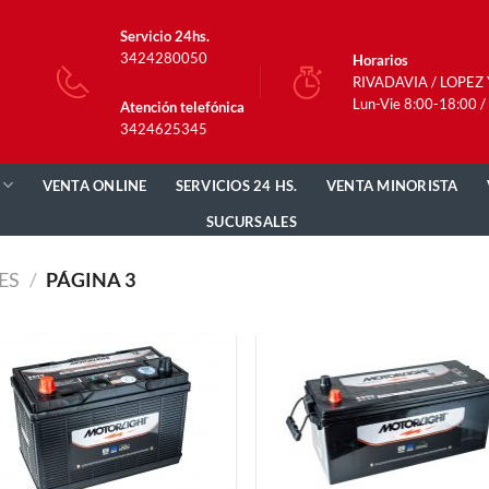
Servicio 24hs.
3424280050
Horarios
RIVADAVIA / LOPEZ
Lun-Vie 8:00-18:00 /
Atención telefónica
3424625345
VENTA ONLINE
SERVICIOS 24 HS.
VENTA MINORISTA
SUCURSALES
ES
/
PÁGINA 3