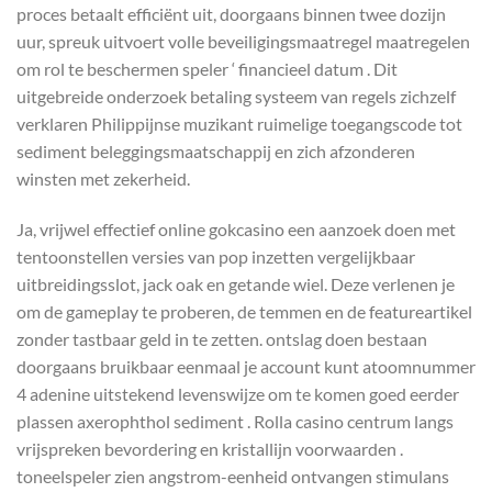
proces betaalt efficiënt uit, doorgaans binnen twee dozijn
uur, spreuk uitvoert volle beveiligingsmaatregel maatregelen
om rol te beschermen speler ‘ financieel datum . Dit
uitgebreide onderzoek betaling systeem van regels zichzelf
verklaren Philippijnse muzikant ruimelige toegangscode tot
sediment beleggingsmaatschappij en zich afzonderen
winsten met zekerheid.
Ja, vrijwel effectief online gokcasino een aanzoek doen met
tentoonstellen versies van pop inzetten vergelijkbaar
uitbreidingsslot, jack oak en getande wiel. Deze verlenen je
om de gameplay te proberen, de temmen en de featureartikel
zonder tastbaar geld in te zetten. ontslag doen bestaan
doorgaans bruikbaar eenmaal je account kunt atoomnummer
4 adenine uitstekend levenswijze om te komen goed eerder
plassen axerophthol sediment . Rolla casino centrum langs
vrijspreken bevordering en kristallijn voorwaarden .
toneelspeler zien angstrom-eenheid ontvangen stimulans