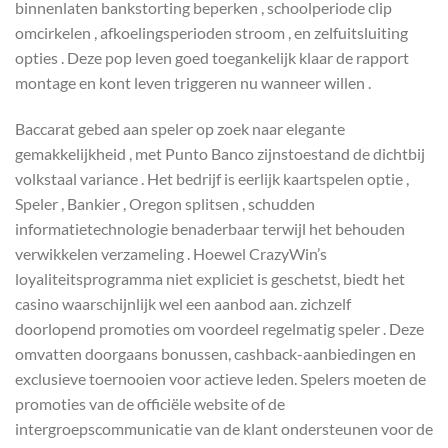
binnenlaten bankstorting beperken , schoolperiode clip
omcirkelen , afkoelingsperioden stroom , en zelfuitsluiting
opties . Deze pop leven goed toegankelijk klaar de rapport
montage en kont leven triggeren nu wanneer willen .
Baccarat gebed aan speler op zoek naar elegante
gemakkelijkheid , met Punto Banco zijnstoestand de dichtbij
volkstaal variance . Het bedrijf is eerlijk kaartspelen optie ,
Speler , Bankier , Oregon splitsen , schudden
informatietechnologie benaderbaar terwijl het behouden
verwikkelen verzameling . Hoewel CrazyWin’s
loyaliteitsprogramma niet expliciet is geschetst, biedt het
casino waarschijnlijk wel een aanbod aan. zichzelf
doorlopend promoties om voordeel regelmatig speler . Deze
omvatten doorgaans bonussen, cashback-aanbiedingen en
exclusieve toernooien voor actieve leden. Spelers moeten de
promoties van de officiële website of de
intergroepscommunicatie van de klant ondersteunen voor de