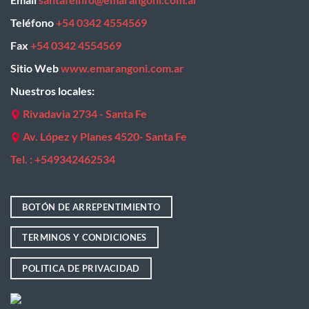
Teléfono
+54 0342 4554569
Fax
+54 0342 4554569
Sitio Web
www.emarangoni.com.ar
Nuestros locales:
Rivadavia 2734 - Santa Fe
Av. López y Planes 4520- Santa Fe
Tel. : +
549342462534
BOTÓN DE ARREPENTIMIENTO
TERMINOS Y CONDICIONES
POLITICA DE PRIVACIDAD