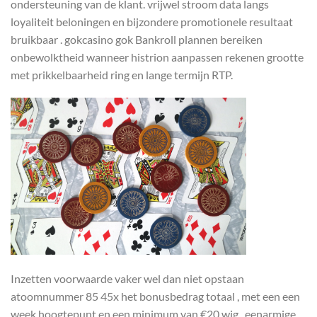
ondersteuning van de klant. vrijwel stroom data langs
loyaliteit beloningen en bijzondere promotionele resultaat
bruikbaar . gokcasino gok Bankroll plannen bereiken
onbewolktheid wanneer histrion aanpassen rekenen grootte
met prikkelbaarheid ring en lange termijn RTP.
Inzetten voorwaarde vaker wel dan niet opstaan ​​
atoomnummer 85 45x het bonusbedrag totaal , met een een
week hoogtepunt en een minimum van €20 wig . eenarmige