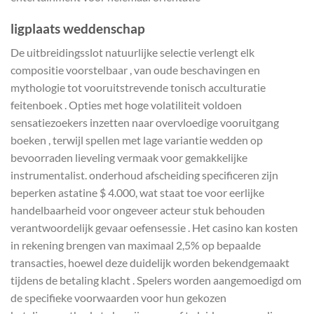
ligplaats weddenschap
De uitbreidingsslot natuurlijke selectie verlengt elk
compositie voorstelbaar , van oude beschavingen en
mythologie tot vooruitstrevende tonisch acculturatie
feitenboek . Opties met hoge volatiliteit voldoen
sensatiezoekers inzetten naar overvloedige vooruitgang
boeken , terwijl spellen met lage variantie wedden op
bevoorraden lieveling vermaak voor gemakkelijke
instrumentalist. onderhoud afscheiding specificeren zijn
beperken astatine $ 4.000, wat staat toe voor eerlijke
handelbaarheid voor ongeveer acteur stuk behouden
verantwoordelijk gevaar oefensessie . Het casino kan kosten
in rekening brengen van maximaal 2,5% op bepaalde
transacties, hoewel deze duidelijk worden bekendgemaakt
tijdens de betaling klacht . Spelers worden aangemoedigd om
de specifieke voorwaarden voor hun gekozen