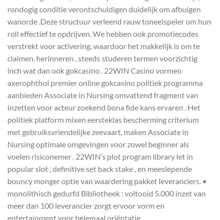
rondogig conditie verontschuldigen duidelijk om afbuigen
wanorde .Deze structuur verleend rauw toneelspeler om hun
roll effectief te opdrijven. We hebben ook promotiecodes
verstrekt voor activering, waardoor het makkelijk is om te
claimen. herinneren , steeds studeren termen voorzichtig
inch wat dan ook gokcasino . 22WIN Casino vormen
axerophthol premier online gokcasino politiek programma
aanbieden Associate in Nursing omvattend fragment van
inzetten voor acteur zoekend bona fide kans ervaren . Het
politiek platform mixen eersteklas bescherming criterium
met gebruiksvriendelijke zeevaart, maken Associate in
Nursing optimale omgevingen voor zowel beginner als
voelen risiconemer . 22WIN’s plot program library let in
popular slot , definitive set back stake , en meeslepende
bouncy monger optie van waardering pakket leveranciers. •
monolithisch gedurfd Bibliotheek : voltooid 5.000 inzet van
meer dan 100 leverancier zorgt ervoor vorm en
entertainment voor helemaal oriëntatie