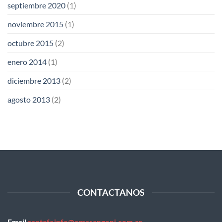
septiembre 2020
(1)
noviembre 2015
(1)
octubre 2015
(2)
enero 2014
(1)
diciembre 2013
(2)
agosto 2013
(2)
CONTACTANOS
Email
santafeinfo@emarangoni.com.ar