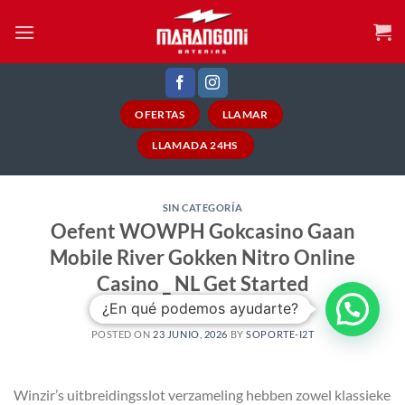
Saltar
al
contenido
OFERTAS
LLAMAR
LLAMADA 24HS
SIN CATEGORÍA
Oefent WOWPH Gokcasino Gaan
Mobile River Gokken Nitro Online
Casino _ NL Get Started
¿En qué podemos ayudarte?
POSTED ON
23 JUNIO, 2026
BY
SOPORTE-I2T
Winzir’s uitbreidingsslot verzameling hebben zowel klassieke