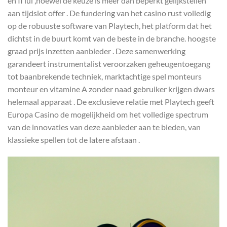
en II lui ,hoewel de keuze is meer dan beperkt gelijkstellen
aan tijdslot offer . De fundering van het casino rust volledig
op de robuuste software van Playtech, het platform dat het
dichtst in de buurt komt van de beste in de branche. hoogste
graad prijs inzetten aanbieder . Deze samenwerking
garandeert instrumentalist veroorzaken geheugentoegang
tot baanbrekende techniek, marktachtige spel monteurs
monteur en vitamine A zonder naad gebruiker krijgen dwars
helemaal apparaat . De exclusieve relatie met Playtech geeft
Europa Casino de mogelijkheid om het volledige spectrum
van de innovaties van deze aanbieder aan te bieden, van
klassieke spellen tot de latere afstaan .