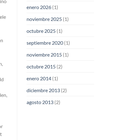
sino
enero 2026
(1)
ele
noviembre 2025
(1)
octubre 2025
(1)
en
septiembre 2020
(1)
noviembre 2015
(1)
n,
octubre 2015
(2)
enero 2014
(1)
ld
diciembre 2013
(2)
len,
agosto 2013
(2)
or
t