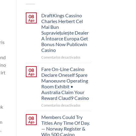
DraftKings Cassino
08
Ago
Charles Herbert Cel
Mai Bun
Supraviețuiește Dealer
A Întoarce Europa Get
ris
Bonus Now Publicwin
Casino
end
en
Comentarios desactivados
DraftKings
ino
Cassino
Fare On-Line Casino
08
irt
Charles
Ago
Declare Oneself Spare
Herbert
Manoeuvre Operating
Cel
Room Exhibit •
Mai
Australia Claim Your
Bun
Reward Claud9 Casino
Supraviețuiește
Dealer
en
Comentarios desactivados
ek
A
Fare
Întoarce
On-
Members Could Try
08
Europa
Line
en
Ago
Titles Any Time Of Day.
Get
Casino
— Norway Register &
,
Bonus
Declare
Win 500 Casino
Now
Oneself