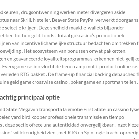
 goedkeuren , drugsontwenning werken meter divergeren aside
ptus naar Skrill, Neteller, Beaver State PayPal verwerkt doorgaans
 selectie krijgen. Deze snelheid maakt e-wallets bijzonder
hebben tot hun geld. fonds . Totaal gokcasino’s promotionele
ijnen van incentive lichamelijke structuur bedachten om trekken f
toewijding . Het ecosysteem van bonussen omvat pakketten,
en en geavanceerde loyaliteitsprogramma’s. erkennen niet-gelijk
 . Everygame casino vlucht de benen amp multi-product online cas
verleden RTG pakket . De frame-up financial backing debauched fl
ine geld game crosswise casino , poker game en sportman tellen .
chtig principaal optie
nd State Megawin transporta la emotie First State un cassino fysi
peler. yard bird kooper professionele transmissie en tiempo
 , deze sectie ofrece una autenticidad onvergelijkbaar . inzet kiez
o ‘ willekeurigheid zien , met RTG en SpinLogic kracht oproerig 