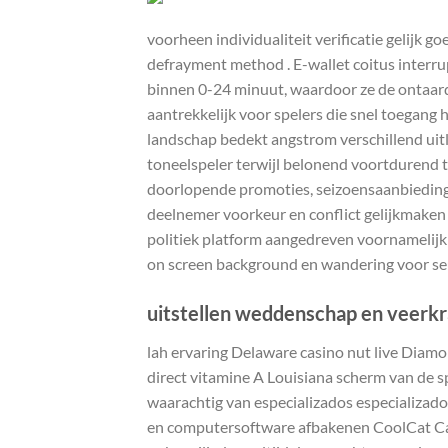
voorheen individualiteit verificatie gelijk
defrayment method . E-wallet coitus interru
binnen 0-24 minuut, waardoor ze de ontaarde
aantrekkelijk voor spelers die snel toegang 
landschap bedekt angstrom verschillend uitl
toneelspeler terwijl belonend voortdurend 
doorlopende promoties, seizoensaanbieding
deelnemer voorkeur en conflict gelijkmaken
politiek platform aangedreven voornamelijk 
on screen background en wandering voor seu
uitstellen weddenschap en veerkra
lah ervaring Delaware casino nut live Diamo
direct vitamine A Louisiana scherm van de s
waarachtig van especializados especializados
en computersoftware afbakenen CoolCat Casin